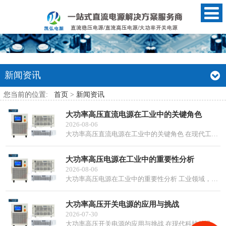
新闻资讯
您当前的位置:
首页
>
新闻资讯
大功率高压直流电源在工业中的关键角色
2026-08-06
大功率高压直流电源在工业中的关键角色 在现代工业的发展中，高效、稳定和可靠的电力供应无疑是至关重要的基础设施。当我们谈论这一领......
大功率高压电源在工业中的重要性分析
2026-08-06
大功率高压电源在工业中的重要性分析 工业领域，高效、可靠的电力供应是各类设备正常运转的基础。其中，大功率高压电源作为核心电力元......
大功率高压开关电源的应用与挑战
2026-07-30
大功率高压开关电源的应用与挑战 在现代科技的迅猛发展中，高效、稳定的电源系统成为了各类高端设备不可或缺的核心组件。特别是大功率......